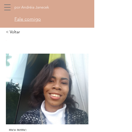
por Andréia Janecek
Fale comigo
< Voltar
meu nome: