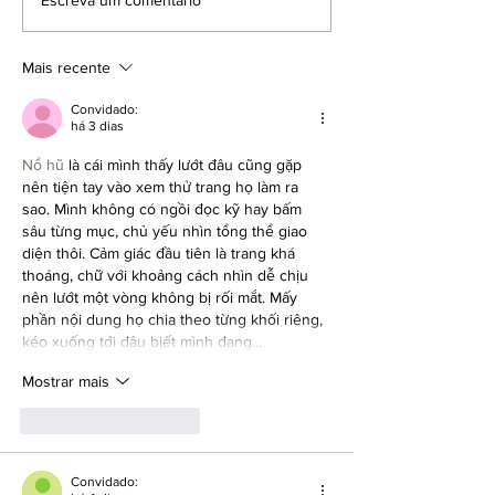
Voltei ao WhatsApp. E agora?
Por mais Slow Co
2026
Mais recente
Convidado:
há 3 dias
Nổ hũ
 là cái mình thấy lướt đâu cũng gặp 
nên tiện tay vào xem thử trang họ làm ra 
sao. Mình không có ngồi đọc kỹ hay bấm 
sâu từng mục, chủ yếu nhìn tổng thể giao 
diện thôi. Cảm giác đầu tiên là trang khá 
thoáng, chữ với khoảng cách nhìn dễ chịu 
nên lướt một vòng không bị rối mắt. Mấy 
phần nội dung họ chia theo từng khối riêng, 
kéo xuống tới đâu biết mình đang…
Mostrar mais
Curtir
Responder
Convidado: