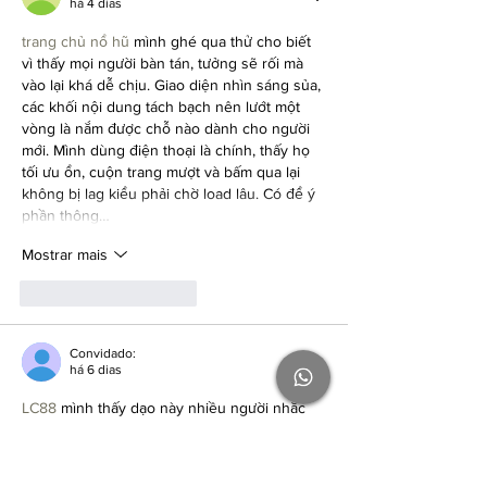
há 4 dias
trang chủ nổ hũ
 mình ghé qua thử cho biết 
vì thấy mọi người bàn tán, tưởng sẽ rối mà 
vào lại khá dễ chịu. Giao diện nhìn sáng sủa, 
các khối nội dung tách bạch nên lướt một 
vòng là nắm được chỗ nào dành cho người 
mới. Mình dùng điện thoại là chính, thấy họ 
tối ưu ổn, cuộn trang mượt và bấm qua lại 
không bị lag kiểu phải chờ load lâu. Có để ý 
phần thông…
Mostrar mais
Curtir
Responder
Convidado:
há 6 dias
LC88
 mình thấy dạo này nhiều người nhắc 
nên cũng ghé thử cho biết, kiểu lướt nhanh 
chứ không ngồi lâu. Vào cái là thấy họ làm 
phần giới thiệu khá gọn, không bị nhồi chữ 