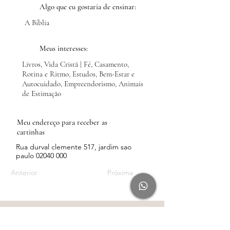
Algo que eu gostaria de ensinar:
A Bíblia
Meus interesses:
Livros, Vida Cristã | Fé, Casamento,
Rotina e Ritmo, Estudos, Bem-Estar e
Autocuidado, Empreendorismo, Animais
de Estimação
Meu endereço para receber as
cartinhas
Rua durval clemente 517, jardim sao
paulo
02040 000
Anterior
Próxima
Conteúdo
Rádio Leveza pelo Spotify