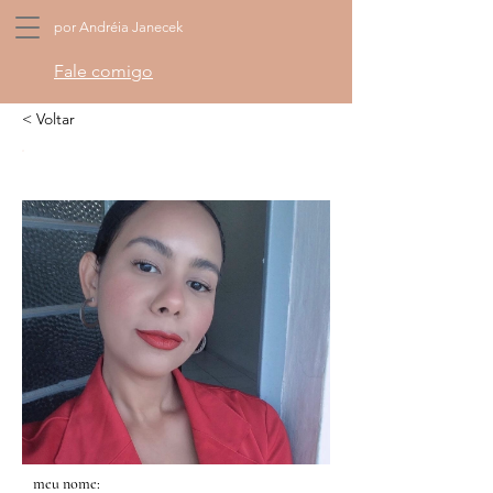
por Andréia Janecek
Fale comigo
< Voltar
meu nome: