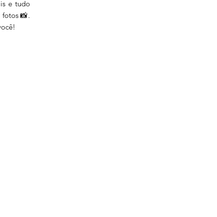
ais e tudo
 fotos 📸.
você!