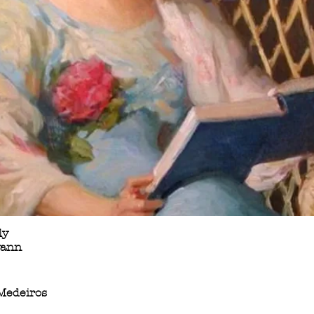
ly
vann
Medeiros