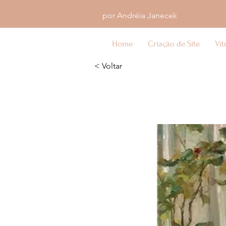
por Andréia Janecek
Home
Criação de Site
Vit
< Voltar