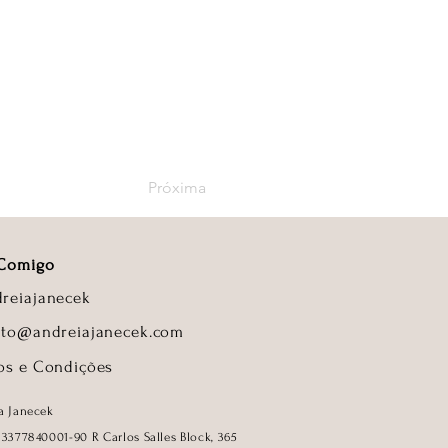
Próxima
 Comigo
reiajanecek
ato@andreiajanecek.com
os e Condições
a Janecek
33377840001-90
R Carlos Salles Block, 365