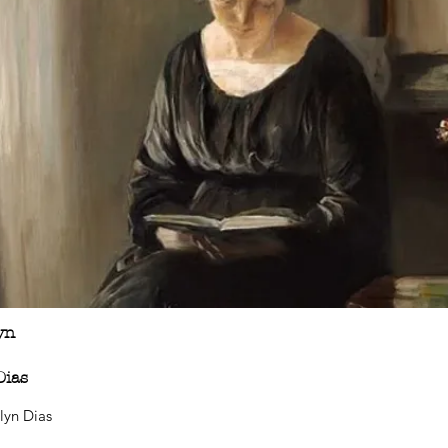
yn
Dias
lyn Dias