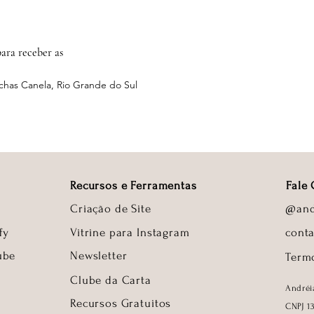
ara receber as
chas Canela, Rio Grande do Sul
Recursos e Ferramentas
Fale
Criação de Site
@and
fy
Vitrine para Instagram
cont
ube
Newsletter
Term
Clube da Carta
Andréi
Recursos Gra
tuitos
CNPJ 1