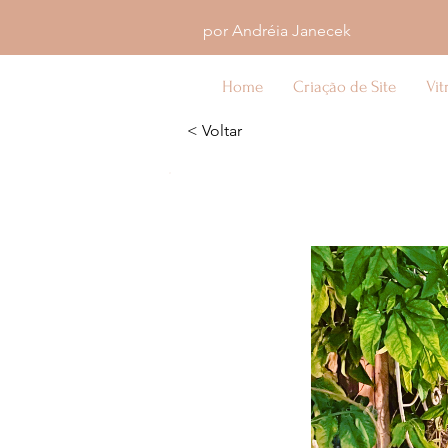
por Andréia Janecek
Home
Criação de Site
Vit
< Voltar