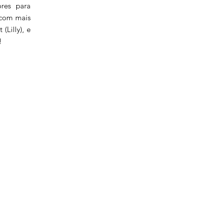
ores para
 com mais
(Lilly), e
!