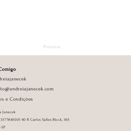
Próxima
 Comigo
reiajanecek
ato@andreiajanecek.com
os e Condições
a Janecek
33377840001-90
R Carlos Salles Block, 365
í-SP