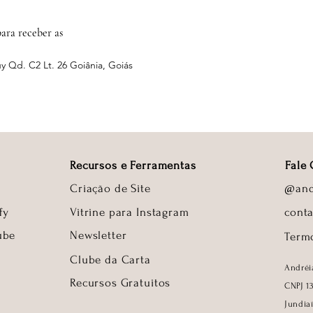
ara receber as
y Qd. C2 Lt. 26 Goiânia, Goiás
Recursos e Ferramentas
Fale
Criação de Site
@and
fy
Vitrine para Instagram
cont
ube
Newsletter
Term
Clube da Carta
Andréi
Recursos Gra
tuitos
CNPJ 1
Jundia