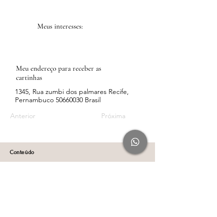
Meus interesses:
Meu endereço para receber as
cartinhas
1345, Rua zumbi dos palmares Recife,
Pernambuco
50660030
Brasil
Anterior
Próxima
Conteúdo
Rádio Leveza pelo Spotify
Rádio Leveza pelo YouTube
Blog
Recursos e Ferramentas