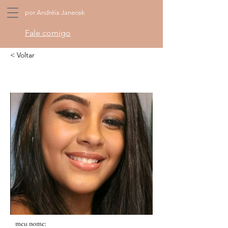
por Andréia Janecek
Fale comigo
< Voltar
meu nome: