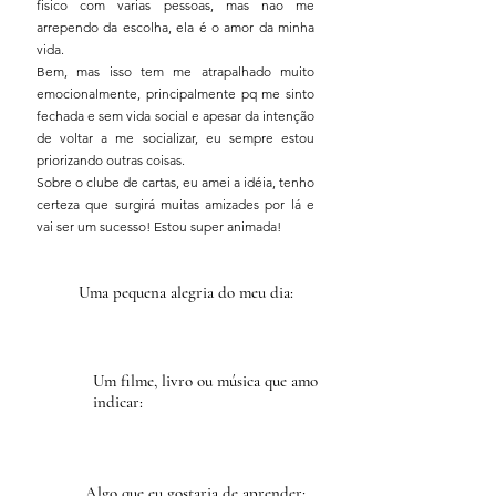
fisico com varias pessoas, mas nao me
arrependo da escolha, ela é o amor da minha
vida.
Bem, mas isso tem me atrapalhado muito
emocionalmente, principalmente pq me sinto
fechada e sem vida social e apesar da intenção
de voltar a me socializar, eu sempre estou
priorizando outras coisas.
Sobre o clube de cartas, eu amei a idéia, tenho
certeza que surgirá muitas amizades por lá e
vai ser um sucesso! Estou super animada!
Uma pequena alegria do meu dia:
Um filme, livro ou música que amo
indicar:
Algo que eu gostaria de aprender: