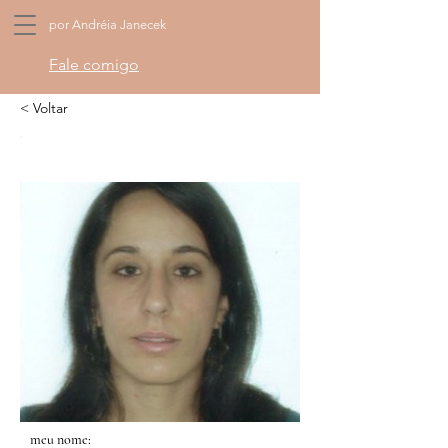
por Andréia Janecek
Fale comigo
< Voltar
meu nome: