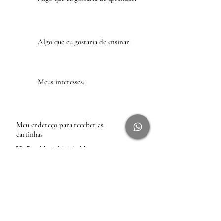
Algo que eu gostaria de ensinar:
Meus interesses:
Meu endereço para receber as
cartinhas
82, Rua Maria Vitória Menegon
SERTÃOZINHO, São Paulo
14178-067
Brasil
Anterior
Próxima
Conteúdo