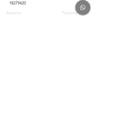
18279420
Anterior
Próxima
Conteúdo
Rádio Leveza pelo Spotify
Rádio Leveza pelo YouTube
Blog
Recursos e Ferramentas
Criação de Site
Vitrine para Instagram
Newsletter
Clube da Carta
Recursos Gra
tuitos
Fale Comigo