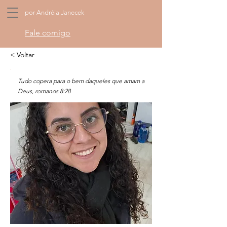
por Andréia Janecek
Fale comigo
< Voltar
Tudo copera para o bem daqueles que amam a
Deus, romanos 8:28