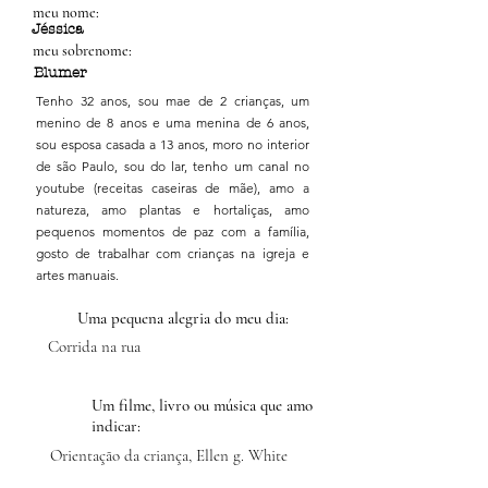
meu nome:
Jéssica
meu sobrenome:
Blumer
Tenho 32 anos, sou mae de 2 crianças, um
menino de 8 anos e uma menina de 6 anos,
sou esposa casada a 13 anos, moro no interior
de são Paulo, sou do lar, tenho um canal no
youtube (receitas caseiras de mãe), amo a
natureza, amo plantas e hortaliças, amo
pequenos momentos de paz com a família,
gosto de trabalhar com crianças na igreja e
artes manuais.
Uma pequena alegria do meu dia:
Corrida na rua
Um filme, livro ou música que amo
indicar:
Orientação da criança, Ellen g. White