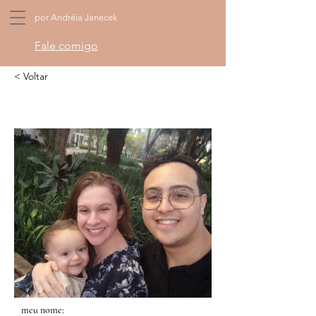
por Andréia Janecek
Fale comigo
< Voltar
meu nome: