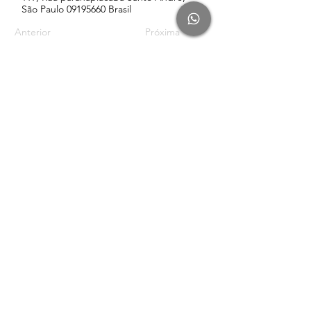
São Paulo
09195660
Brasil
Anterior
Próxima
Conteúdo
Rádio Leveza pelo Spotify
Rádio Leveza pelo YouTube
Blog
Recursos e Ferramentas
Criação de Site
Vitrine para Instagram
Newsletter
Clube da Carta
Recursos Gra
tuitos
Fale Comigo