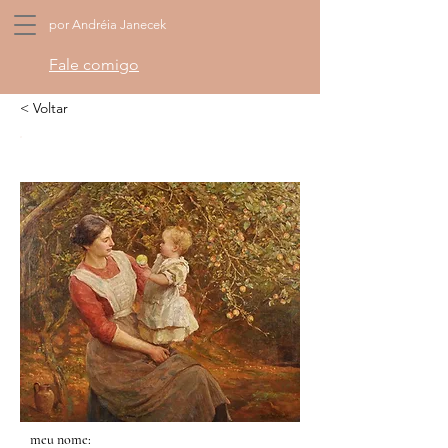
por Andréia Janecek
Fale comigo
< Voltar
meu nome: