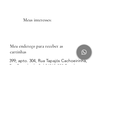
Meus interesses:
Meu endereço para receber as
cartinhas
399; apto. 304, Rua Tapajós Cachoeirinha,
Rio Grande do Sul
94910-220
Brasil
Anterior
Próxima
Conteúdo
Rádio Leveza pelo Spotify
Rádio Leveza pelo YouTube
Blog