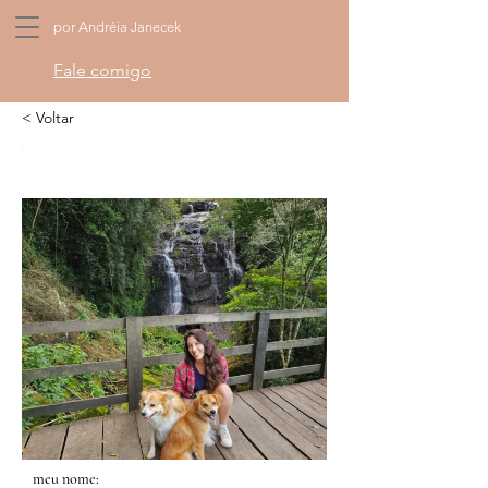
por Andréia Janecek
Fale comigo
< Voltar
meu nome: