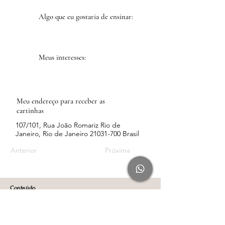
Algo que eu gostaria de ensinar:
Meus interesses:
Meu endereço para receber as
cartinhas
107/101, Rua João Romariz Rio de
Janeiro, Rio de Janeiro
21031-700
Brasil
Anterior
Próxima
Conteúdo
Rádio Leveza pelo Spotify
Rádio Leveza pelo YouTube