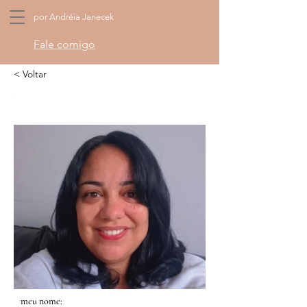
por Andréia Janecek
Fale comigo
< Voltar
meu nome: