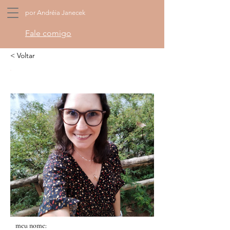
por Andréia Janecek
Fale comigo
< Voltar
meu nome: