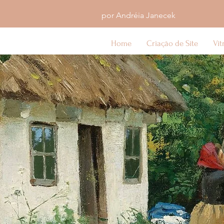
por Andréia Janecek
Home
Criação de Site
Vit