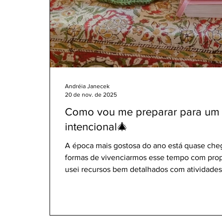
Andréia Janecek
20 de nov. de 2025
Como vou me preparar para um 
intencional🎄
A época mais gostosa do ano está quase che
formas de vivenciarmos esse tempo com propó
usei recursos bem detalhados com atividades
Advento, além de planejamentos para o Dia 
para os 12 dias de Natal (ciclo que começa 
5 de janeiro). E, sendo bem sincera, foi sem
tipo de estruturação para uma