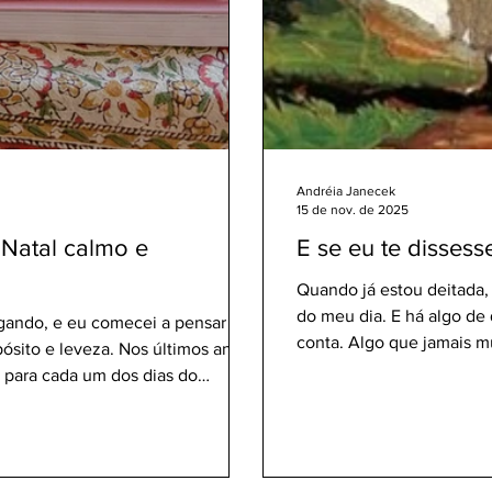
Andréia Janecek
15 de nov. de 2025
Natal calmo e
E se eu te dissess
Quando já estou deitada,
do meu dia. E há algo d
gando, e eu comecei a pensar em
conta. Algo que jamais m
sito e leveza. Nos últimos anos,
travesseiro e penso sobre
 para cada um dos dias do
horas. O fato imutável é 
de Ação de Graças e, até mesmo,
vídeos ou aulas edifican
em 25 de dezembro e termina no dia
mais páginas de um livro.
pre muito bom e prazeroso ter esse