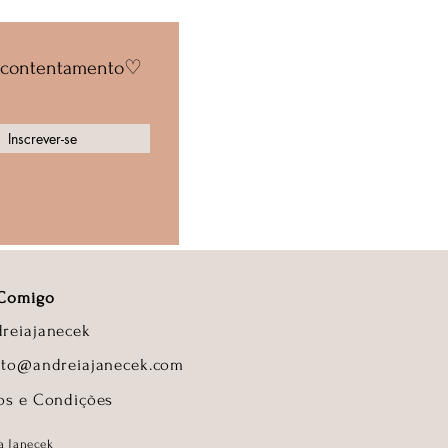
de contentamento♡
Inscrever-se
 Comigo
reiajanecek
ato@andreiajanecek.com
os e Condições
a Janecek