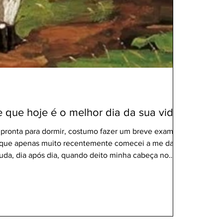
e que hoje é o melhor dia da sua vida?
 pronta para dormir, costumo fazer um breve exame
e que apenas muito recentemente comecei a me dar
uda, dia após dia, quando deito minha cabeça no
 o que fiz ou deixei de fazer ao longo das últimas 24
que eu nunca me arrependo de não ter assistido a mais
tes no YouTube. Nunca me arrependo de não ter lido
 E a