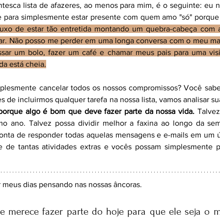
ntesca lista de afazeres, ao menos para mim, é o seguinte: eu
e para simplesmente estar presente com quem amo "só" porque 
luxo de estar tão entretida montando um quebra-cabeça com a 
ar. Não posso me perder em uma longa conversa com o meu mar
ssar um bolo, fazer um café e chamar meus pais para uma visi
da está cheia.
mplesmente cancelar todos os nossos compromissos? Você sabe
s de incluirmos qualquer tarefa na nossa lista, vamos analisar sua
porque algo é bom que deve fazer parte da nossa vida.
 Talvez
mo ano. Talvez possa dividir melhor a faxina ao longo da sem
nta de responder todas aquelas mensagens e e-mails em um úni
se de tantas atividades extras e vocês possam simplesmente p
r meus dias pensando nas nossas âncoras.
 merece fazer parte do hoje para que ele seja o m