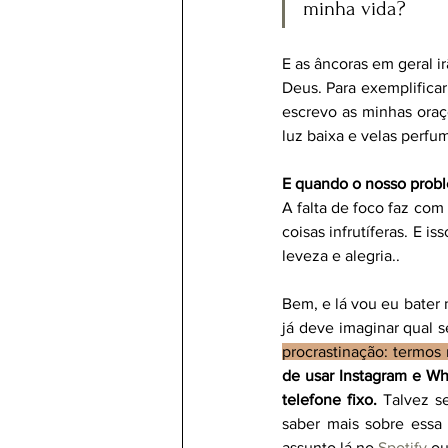
minha vida?
E as âncoras em geral 
Deus. Para exemplificar
escrevo as minhas oraç
luz baixa e velas perfu
E quando o nosso proble
A falta de foco faz com
coisas infrutíferas. E i
leveza e alegria.. 
Bem, e lá vou eu bate
já deve imaginar qual s
procrastinação: termos 
de usar Instagram e Wh
telefone fixo.
 Talvez s
saber mais sobre essa 
assunto lá no 
Spotify
 ou