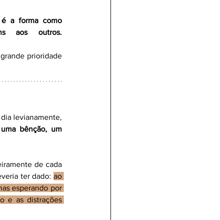
 é a forma como 
s aos outros.
grande prioridade 
dia levianamente, 
 uma bênção, um 
eiramente de cada 
veria ter dado: 
ao 
nas esperando por 
 e as distrações 