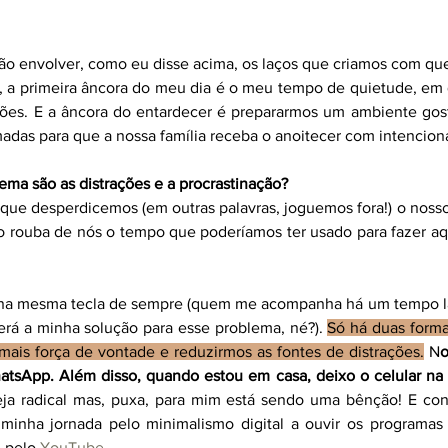
irão envolver, como eu disse acima, os laços que criamos com 
, a primeira âncora do meu dia é o meu tempo de quietude, em qu
ões. E a âncora do entardecer é prepararmos um ambiente gost
madas para que a nossa família receba o anoitecer com intencion
ma são as distrações e a procrastinação?
 que desperdicemos (em outras palavras, joguemos fora!) o nosso
sso rouba de nós o tempo que poderíamos ter usado para fazer aqu
r na mesma tecla de sempre (quem me acompanha há um tempo lá
erá a minha solução para esse problema, né?). 
Só há duas forma
mais força de vontade e reduzirmos as fontes de distrações.
 N
o
atsApp. Além disso, quando estou em casa, deixo o celular na 
eja radical mas, puxa, para mim está sendo uma bênção! E con
minha jornada pelo minimalismo digital a ouvir os programas 
 pelo 
YouTube
.