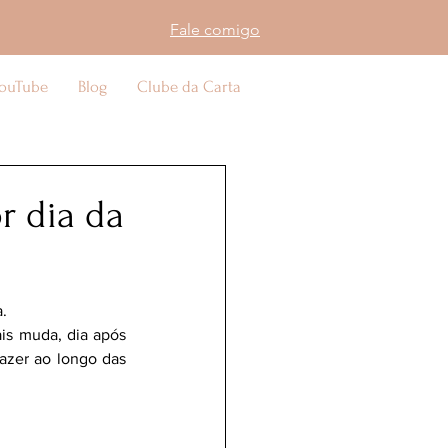
Fale comigo
ouTube
Blog
Clube da Carta
r dia da
.
s muda, dia após 
azer ao longo das 