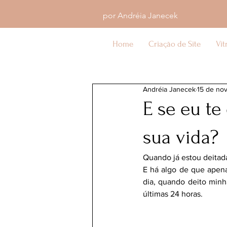
por Andréia Janecek
Home
Criação de Site
Vit
Andréia Janecek
15 de no
E se eu te
sua vida?
Quando já estou deitad
E há algo de que apen
dia, quando deito minh
últimas 24 horas.