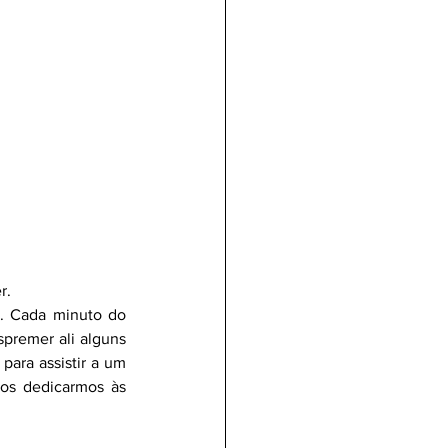
r.
a. Cada minuto do 
premer ali alguns 
ara assistir a um 
s dedicarmos às 