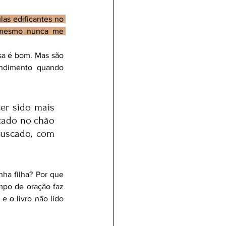
as edificantes no 
 mesmo nunca me 
sa é bom. Mas são 
ndimento quando 
er sido mais 
tado no chão 
uscado, com 
ha filha? Por que 
mpo de oração faz 
 o livro não lido 