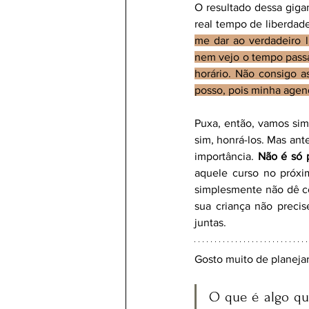
O resultado dessa giga
real tempo de liberdad
me dar ao verdadeiro 
nem vejo o tempo pass
horário. Não consigo a
posso, pois minha agen
Puxa, então, vamos si
sim, honrá-los. Mas ante
importância. 
Não é só 
aquele curso no próxi
simplesmente não dê co
sua criança não preci
juntas.
Gosto muito de planeja
O que é algo que