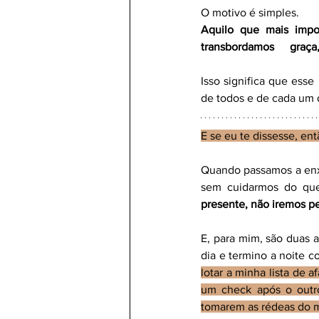
O motivo é simples.
Aquilo que mais imp
transbordamos gr
Isso significa que esse
de todos e de cada um 
E se eu te dissesse, en
Quando passamos a enxe
sem cuidarmos do que
presente, não iremos pe
E, para mim, são duas a
dia e termino a noite c
lotar a minha lista de 
um check após o outro.
tomarem as rédeas do 