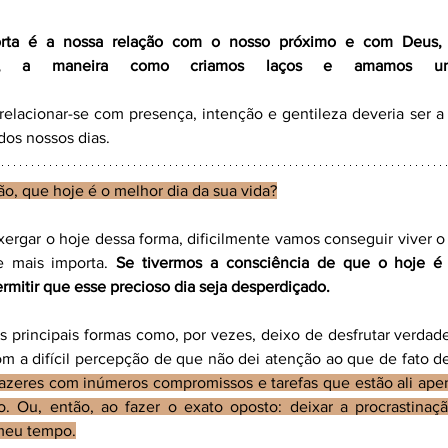
orta é a nossa relação com o nosso próximo e com Deus,
aça, a maneira como criamos laços e amamos un
 relacionar-se com presença, intenção e gentileza deveria ser a 
dos nossos dias.
tão, que hoje é o melhor dia da sua vida?
rgar o hoje dessa forma, dificilmente vamos conseguir viver o 
 mais importa. 
Se tivermos a consciência de que o hoje é
rmitir que esse precioso dia seja desperdiçado.
s principais formas como, por vezes, deixo de desfrutar verdad
om a difícil percepção de que não dei atenção ao que de fato de
afazeres com inúmeros compromissos e tarefas que estão ali ape
 Ou, então, ao fazer o exato oposto: deixar a procrastinação
meu tempo.