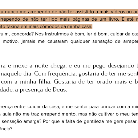
u nunca me arrependo de não ter assistido a mais vídeos ou aul
rependo de não ter lido mais páginas de um livro. E até
eito faxina em mais cômodos da minha casa.
 ruim, concorda? Nos instruirmos é bom, ler é bom, cuidar da ca
m motivo, jamais me causaram qualquer sensação de arrepe
vira e mexe a noite chega, e eu me pego desejando t
 naquele dia. Com frequência, gostaria de ter me sen
 com a minha filha. Gostaria de ter orado mais e b
idade, a presença de Deus.
rença entre cuidar da casa, e me sentar para brincar com a min
ma aula não me traz arrependimento, mas não cultivar o meu te
ensação amarga? Por que a falta de gentileza me gera pesar, e
ância?