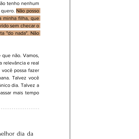
 não tenho nenhum 
quero. 
Não posso 
minha filha, que 
ido sem checar o 
ta "do nada". Não 
 que não. Vamos, 
 relevância e real 
 você possa fazer 
ana. Talvez você 
co dia. Talvez a 
assar mais tempo 
elhor dia da 