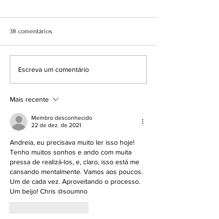
38 comentários
Voltei ao WhatsApp. E agora?
Por mais Slow Co
Escreva um comentário
2026
Mais recente
Membro desconhecido
22 de dez. de 2021
Andreia, eu precisava muito ler isso hoje! 
Tenho muitos sonhos e ando com muita 
pressa de realizá-los, e, claro, isso está me 
cansando mentalmente. Vamos aos poucos. 
Um de cada vez. Aproveitando o processo. 
Um beijo! Chris @soumno
Curtir
Responder