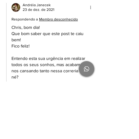
Andréia Janecek
23 de dez. de 2021
Respondendo a
Membro desconhecido
Chris, bom dia!
Que bom saber que este post te caiu 
bem!
Fico feliz!
Entendo esta sua urgência em realizar 
todos os seus sonhos, mas acabamos 
nos cansando tanto nessa correria toda, 
né?
Aos pouquinhos as coisas vão dando 
certo e conseguimos curtir muito mais o 
caminho!
Beijos e obrigada pela mensagem!!!
Curtir
Responder