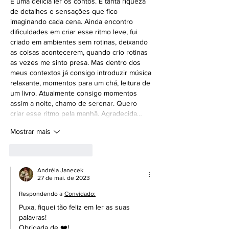
É uma delícia ler os contos. É tanta riqueza 
de detalhes e sensações que fico 
imaginando cada cena. Ainda encontro 
dificuldades em criar esse ritmo leve, fui 
criado em ambientes sem rotinas, deixando 
as coisas acontecerem, quando crio rotinas 
as vezes me sinto presa. Mas dentro dos 
meus contextos já consigo introduzir música 
relaxante, momentos para um chá, leitura de 
um livro. Atualmente consigo momentos 
assim a noite, chamo de serenar. Quero 
criar esse ritmo pela manhã. Agradecida…
Mostrar mais
Curtir
Responder
Andréia Janecek
27 de mai. de 2023
Respondendo a
Convidado:
Puxa, fiquei tão feliz em ler as suas 
palavras!
Obrigada de ❤️!