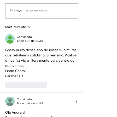
Voltei ao WhatsApp. E agora?
Por mais Slow Co
Escreva um comentário
2026
Mais recente
Convidado:
19 de out. de 2023
Gosto muito desse tipo de imagem, pinturas 
que retratam o cotidiano, o realismo. Acalma 
e nos faz viajar literalmente para dentro do 
que vemos. 
Lindo Conto!! 
Parabéns !!
Curtir
Responder
Convidado:
12 de mai. de 2023
Olá Andreia!